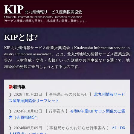
報サービス産業の構築を目指し、地域経済の発展に貢献します。
KIPとは?
KIP北九州情報サービス産業振興協会（Kitakyushu Information service in
dustry Promotion association）とは、北九州地域の情報サービス産業企業
等が、人材育成・交流・広報といった活動や共同事業などを通じて、地
域経済の発展に寄与しようとするものです。
新着情報
2026年01月23日
【 事務局からのお知らせ 】
北九州情報サービ
ス産業振興協会リーフレット
2024年10月02日
【 行事案内 】
令和6年度KIPサロン開催のご案
内（会員様限定）
2024年05月09日
【 事務局からのお知らせ行事案内 】
AI・DX