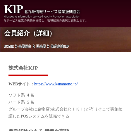
情報サービス産業の構築を目指し、地域経済の発展に貢献します。
会員紹介（詳細）
HOME
会員紹介
正会員
株式会社KJP
株式会社KJP
WEBサイト：
https://www.kanamono.jp/
ソフト系 ４名
ハード系 ２名
グループ会社に金物店(株式会社ＲＩＫＩ)が有りそこで実施検
証したPOSシステムを販売できる