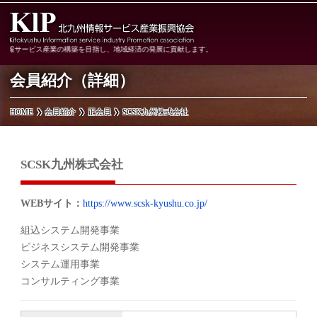
情報サービス産業の構築を目指し、地域経済の発展に貢献します。
会員紹介（詳細）
HOME
会員紹介
正会員
SCSK九州株式会社
SCSK九州株式会社
WEBサイト：
https://www.scsk-kyushu.co.jp/
組込システム開発事業
ビジネスシステム開発事業
システム運用事業
コンサルティング事業