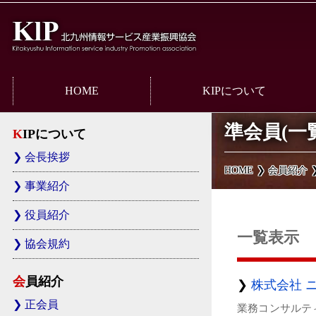
HOME
KIPについて
会長挨拶
準会員(一
KIPについて
事業紹介
会長挨拶
HOME
会員紹介
役員紹介
事業紹介
協会規約
役員紹介
KIPリーフレット
一覧表示
協会規約
会員紹介
株式会社 
正会員
業務コンサルテ