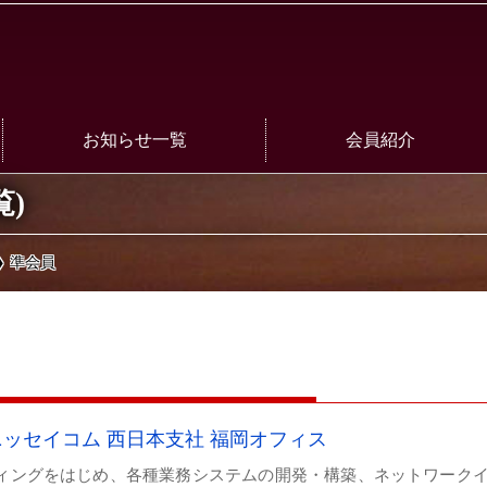
お知らせ一覧
会員紹介
講座
正会員
覧)
行事案内
準会員
準会員
事業計画・報告
賛助会員
事務局からのお知らせ
全一覧
会員からのお知らせ
ニッセイコム 西日本支社 福岡オフィス
ィングをはじめ、各種業務システムの開発・構築、ネットワーク